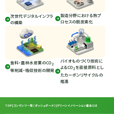
製造分野における熱プ
次世代デジタルインフラ
ロセスの脱炭素化
の構築
バイオものづくり技術に
食料・農林水産業の
CO
2
よる
CO
を直接原料とし
2
等削減・吸収技術の開発
たカーボンリサイクルの
推進
TOP
|
コンテンツ一覧（ダッシュボード）
|
グリーンイノベーション基金とは