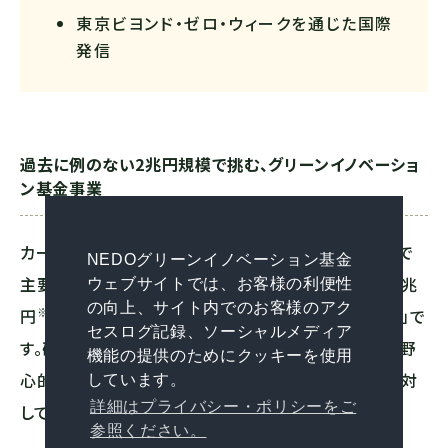
東京ビヨンド・ゼロ・ウィークを通じた国際
発信
過去に例のない2兆円規模で挑む、グリーンイノベーショ
ン基金事業
カーボンニュートラル実現に向けた国の取り組みの中で
NEDOグリーンイノベーション基金
主要な役割を果たすのが、ＮＥＤＯに創設された総額2兆
ウェブサイトでは、お客様の利便性
の向上、サイト内でのお客様のアク
※
円
（2021年3月時点）の「グリーンイノベーション基金」で
セスログ記録、ソーシャルメディア
す。研究開発・実証から社会実装までを見据え、官民で野
機能の提供のためにクッキーを使用
心的かつ具体的な目標を共有し、企業等の取り組みに対
しています。
詳細はプライバシー・ポリシーをご
して最長10年間の継続的な支援を行っていきます。
参照ください。