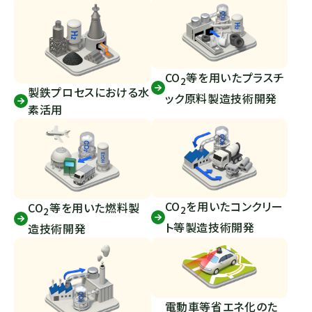
CO
等を用いたプラスチ
2
製鉄プロセスにおける水
ック原料製造技術開発
素活用
CO
を用いたコンクリー
CO
等を用いた燃料製
2
2
ト等製造技術開発
造技術開発
電動車等省エネ化のた