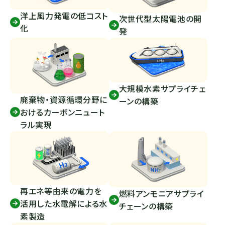
洋上風力発電の低コスト
次世代型太陽電池の開
化
発
大規模水素サプライチェ
廃棄物・資源循環分野に
ーンの構築
おけるカーボンニュート
ラル実現
再エネ等由来の電力を
燃料アンモニアサプライ
活用した水電解による水
チェーンの構築
素製造