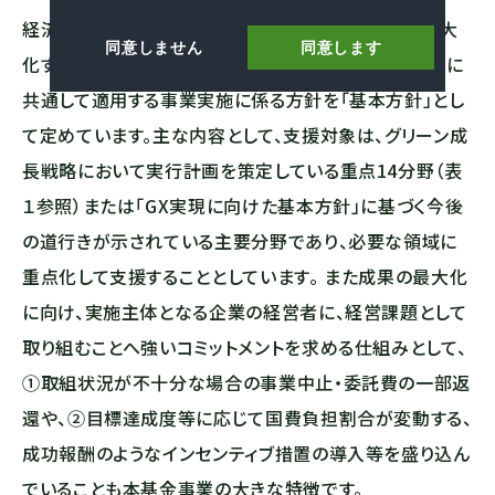
経済産業省は、基金事業における支援対象、成果を最大
同意しません
同意します
化するための仕組み及び実施体制等、各研究開発分野に
共通して適用する事業実施に係る方針を「基本方針」とし
て定めています。主な内容として、支援対象は、グリーン成
長戦略において実行計画を策定している重点14分野（表
１参照）または「GX実現に向けた基本方針」に基づく今後
の道行きが示されている主要分野であり、必要な領域に
重点化して支援することとしています。 また成果の最大化
に向け、実施主体となる企業の経営者に、経営課題として
取り組むことへ強いコミットメントを求める仕組みとして、
①取組状況が不十分な場合の事業中止・委託費の一部返
還や、②目標達成度等に応じて国費負担割合が変動する、
成功報酬のようなインセンティブ措置の導入等を盛り込ん
でいることも本基金事業の大きな特徴です。