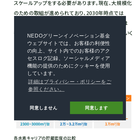
スケールアップ
を
する
必要
が
あり
ます。
現在、
大規模化
の
ため
の
取組
が
進め
られ
て
おり、
2030年
時点
では
3
1Nm
（ノーマルリューベ）
約30円、
2050年
時点
では
従来
の
化石燃料
と
同等
の
水準
として
約20円
に
して
いく
NEDOグリーンイノベーション基金
*1
こと
を
目指し
て
います
。
ウェブサイトでは、お客様の利便性
の向上、サイト内でのお客様のアク
セスログ記録、ソーシャルメディア
機能の提供のためにクッキーを使用
3
Nm
...ノーマルリューベ 0℃、大気圧での体積
しています。
詳細はプライバシー・ポリシーをご
参照ください。
同意しません
同意します
各水素キャリアの貯蔵密度の比較