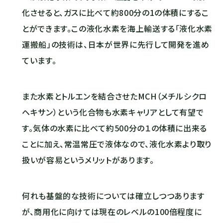
化させると、ガスに比べて約800分の1の体積にするこ
とができます。この液化水素を海上輸送する「液化水素
運搬船」の技術は、日本が世界に先行して開発を進め
ています。
また水素とトルエンを結合させたMCH（メチルシクロ
ヘキサン）という化合物も水素キャリアとして有望で
す。気体の水素に比べて約500分の１の体積に出来る
ことに加え、常温常圧で液体なので、液化水素より取り
扱いが容易というメリットがあります。
何れ
も
基盤的
な
技術
に
ついて
は
確立
しつつ
あり
ます
が、
商用化
に
向け
て
は
現在
の
レベル
の
100倍
程度
に