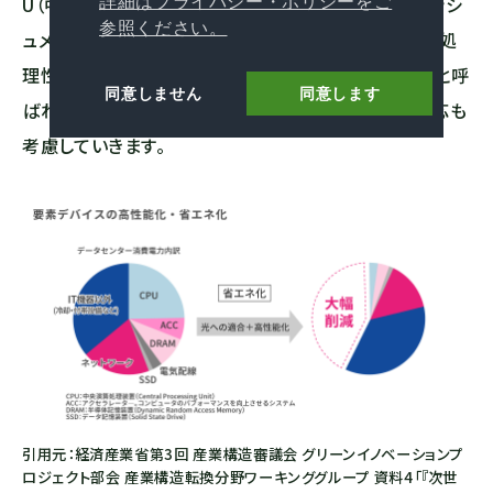
U（中央演算装置）、DRAM（メインメモリ）、SSD（フラッシ
詳細はプライバシー・ポリシーをご
参照ください。
ュメモリ）等を光接続できるものにしていきます。また、処
理性能自体を大幅に高めるために、「アクセラレータ」と呼
同意しません
同意します
ばれるAI計算に優れた処理装置（プロセッサ）への対応も
考慮していきます。
引用元：経済産業省第3回 産業構造審議会 グリーンイノベーションプ
ロジェクト部会 産業構造転換分野ワーキンググループ 資料4「『次世