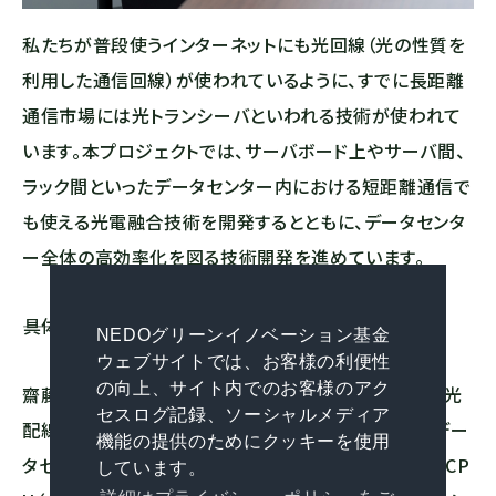
私たちが普段使うインターネットにも光回線（光の性質を
利用した通信回線）が使われているように、すでに長距離
通信市場には光トランシーバといわれる技術が使われて
います。本プロジェクトでは、サーバボード上やサーバ間、
ラック間といったデータセンター内における短距離通信で
も使える光電融合技術を開発するとともに、データセンタ
ー全体の高効率化を図る技術開発を進めています。
――具体的にはどのような技術が関わるのですか
NEDOグリーンイノベーション基金
ウェブサイトでは、お客様の利便性
の向上、サイト内でのお客様のアク
齋藤氏：まず、ネットワークから端末、チップに至るまで光
セスログ記録、ソーシャルメディア
配線化に対応できるデバイス開発の潮流があります。デー
機能の提供のためにクッキーを使用
タセンターのサーバを構成する要素デバイス、たとえばCP
しています。