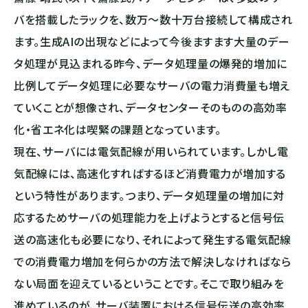
バを搭載したラックを、数万～数十万台接続して構成され
ます。生成AIの出現などによって今後ますます大量のデー
タ処理が見込まれる昨今、データ処理量の爆発的増加に
比例してデータ処理に必要なサーバの電力消費量も増え
ていくことが想像され、データセンターそのものの高効率
化・省エネ化は喫緊の課題となっています。
現在、サーバには電気配線が用いられています。しかし電
気配線には、高速化すればするほど消費電力が増加する
という特性があります。つまり、データ処理量の増加に対
応するためサーバの処理能力を上げようとすると信号伝
送の高速化も必要になり、それによって発生する電気配線
での消費電力増加を何らかの方法で解決しなければなら
ない局面を迎えているということです。そこで取り組みを
進めているのが、サーバ装置における信号伝送の高効率