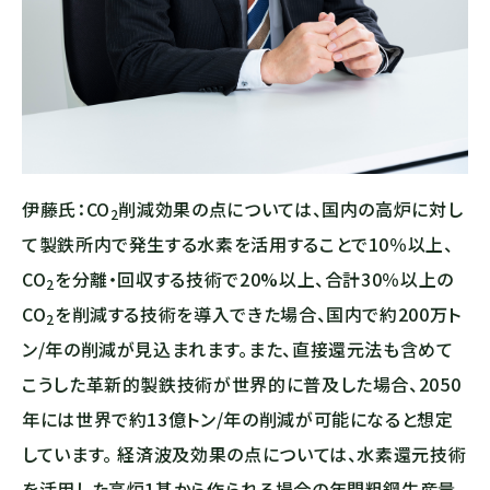
伊藤氏：
CO
削減効果の点については、国内の高炉に対し
2
て製鉄所内で発生する水素を活用することで10％以上、
CO
を分離・回収する技術で20%以上、合計30％以上の
2
CO
を削減する技術を導入できた場合、国内で約200万ト
2
ン/年の削減が見込まれます。また、直接還元法も含めて
こうした革新的製鉄技術が世界的に普及した場合、2050
年には世界で約13億トン/年の削減が可能になると想定
しています。 経済波及効果の点については、水素還元技術
を活用した高炉1基から作られる場合の年間粗鋼生産量