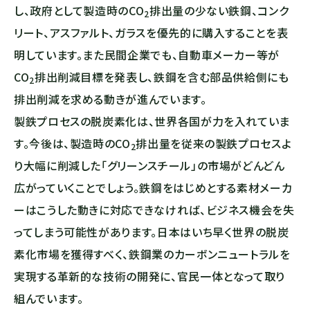
し、政府として製造時の
CO
排出量の少ない鉄鋼、コンク
2
リート、アスファルト、ガラスを優先的に購入することを表
明しています。また民間企業でも、自動車メーカー等が
CO
排出削減目標を発表し、鉄鋼を含む部品供給側にも
2
排出削減を求める動きが進んでいます。
製鉄プロセスの脱炭素化は、世界各国が力を入れていま
す。今後は、製造時の
CO
排出量を従来の製鉄プロセスよ
2
り大幅に削減した「グリーンスチール」の市場がどんどん
広がっていくことでしょう。鉄鋼をはじめとする素材メーカ
ーはこうした動きに対応できなければ、ビジネス機会を失
ってしまう可能性があります。日本はいち早く世界の脱炭
素化市場を獲得すべく、鉄鋼業のカーボンニュートラルを
実現する革新的な技術の開発に、官民一体となって取り
組んでいます。