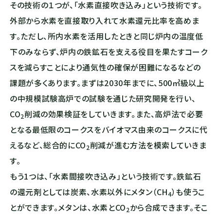
その技術の１つが、「水素直接吹き込み」という技術です。
外部から水素を直接取り入れて水素還元比率を高めま
す。ただし、所内水素を活用したときと同じ炉内の温度低
下のみならず、炉内の鉄鉱石を支える役目を果たすコーク
スを減らすことにより通気性の確保が困難になるなどの
課題が多くあります。まずは2030年までに、500㎥級以上
の中規模試験高炉での試験を通じた研究開発を行い、
CO
削減の効果検証をしていきます。また、高炉法で必要
2
となる最低限のコークスをバイオマス由来のコークスに代
えるなど、総合的に
CO
削減が進む方法を模索していきま
2
す。
もう1つは、「水素間接吹き込み」という技術です。鉄鉱石
の還元剤としては炭素、水素以外にメタン（CH
）も使うこ
4
とができます。メタンは、水素と
CO
から合成できます。そこ
2