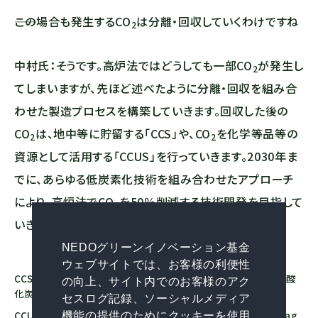
――この場合も発生する
CO
は分離・回収していくわけですね
2
中村氏：そうです。高炉法ではどうしても一部
CO
が発生し
2
てしまいますが、先ほど述べたように分離・回収を組み合
わせた製造プロセスを構築していきます。回収した後の
CO
は、地中等に貯留する「CCS」や、
CO
を化学等品等の
2
2
資源として活用する「CCUS」を行っていきます。2030年ま
でに、あらゆる低炭素化技術を組み合わせたアプローチ
により、高炉法で
CO
を50％削減する技術開発を目指して
2
いきます。
NEDOグリーンイノベーション基金
ウェブサイトでは、お客様の利便性
CCS...「Carbon dioxide Capture and Storage」の略で、「二酸
の向上、サイト内でのお客様のアク
化炭素回収・貯留」のこと。
セスログ記録、ソーシャルメディア
CCUS...「Carbon dioxide Capture, Utilization and Storag
機能の提供のためにクッキーを使用