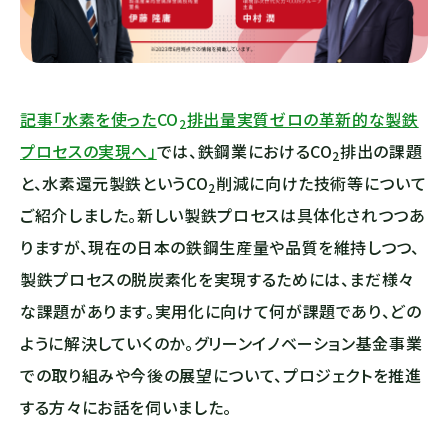
記事「水素を使った
CO
排出量実質ゼロの革新的な製鉄
2
プロセスの実現へ」
では、鉄鋼業における
CO
排出の課題
2
と、水素還元製鉄という
CO
削減に向けた技術等について
2
ご紹介しました。新しい製鉄プロセスは具体化されつつあ
りますが、現在の日本の鉄鋼生産量や品質を維持しつつ、
製鉄プロセスの脱炭素化を実現するためには、まだ様々
な課題があります。実用化に向けて何が課題であり、どの
ように解決していくのか。グリーンイノベーション基金事業
での取り組みや今後の展望について、プロジェクトを推進
する方々にお話を伺いました。