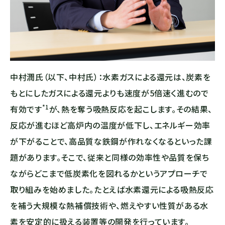
中村
潤
氏
（以下、
中村氏）：
水素
ガス
に
よる
還元
は、
炭素
を
もと
に
した
ガス
に
よる
還元
より
も
速度
が
5倍
速く
進む
の
で
*1
有効
です
が、
熱
を
奪う
吸熱
反応
を
起こし
ます。
その結果、
反応が進むほど高炉内の温度が低下し、エネルギー効率
が下がることで、高品質な鉄鋼が作れなくなるといった課
題があります。そこで、従来と同様の効率性や品質を保ち
ながらどこまで低炭素化を図れるかというアプローチで
取り組みを始めました。たとえば水素還元による吸熱反応
を補う大規模な熱補償技術や、燃えやすい性質がある水
素を安定的に扱える装置等の開発を行っています。