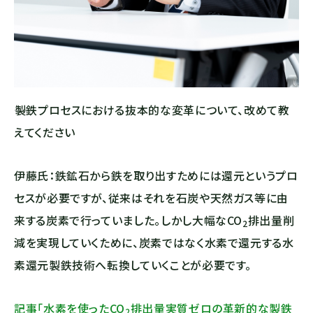
――製鉄プロセスにおける抜本的な変革について、改めて教
えてください
伊藤氏：鉄鉱石から鉄を取り出すためには還元というプロ
セスが必要ですが、従来はそれを石炭や天然ガス等に由
来する炭素で行っていました。しかし大幅な
CO
排出量削
2
減を実現していくために、炭素ではなく水素で還元する水
素還元製鉄技術へ転換していくことが必要です。
記事「水素を使った
CO
排出量実質ゼロの革新的な製鉄
2