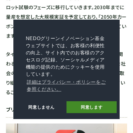
ロット試験のフェーズに移行していきます。2030年までに
量産を想定した大規模実証を予定しており、「2050年カー
ボンニュートラル」の実現に向けて着実な一歩を進めてい
ます。
NEDOグリーンイノベーション基金
ウェブサイトでは、お客様の利便性
の向上、サイト内でのお客様のアク
タイヤがタイヤに生まれ変わる未来、それは、タイヤに関
セスログ記録、ソーシャルメディア
わる産業のカーボンニュートラル化、および持続可能な社
機能の提供のためにクッキーを使用
会の実現です。GI基金事業が環境負荷を減らす重要な取
しています。
り組みであるとともに、実は私たちの生活にも直結してい
詳細はプライバシー・ポリシーをご
参照ください。
ることを感じてもらう機会になりました。
同意しません
同意します
ブリヂストンの皆さんからのメッセージ