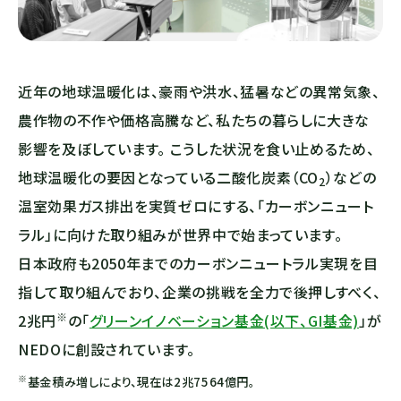
近年の地球温暖化は、豪雨や洪水、猛暑などの異常気象、
農作物の不作や価格高騰など、私たちの暮らしに大きな
影響を及ぼしています。 こうした状況を食い止めるため、
地球温暖化の要因となっている二酸化炭素（
CO
）などの
2
温室効果ガス排出を実質ゼロにする、「カーボンニュート
ラル」に向けた取り組みが世界中で始まっています。
日本政府も2050年までのカーボンニュートラル実現を目
指して取り組んでおり、企業の挑戦を全力で後押しすべく、
※
2兆円
の「
グリーンイノベーション基金(以下、GI基金)
」が
NEDOに創設されています。
※
基金積み増しにより、現在は2兆7564億円。