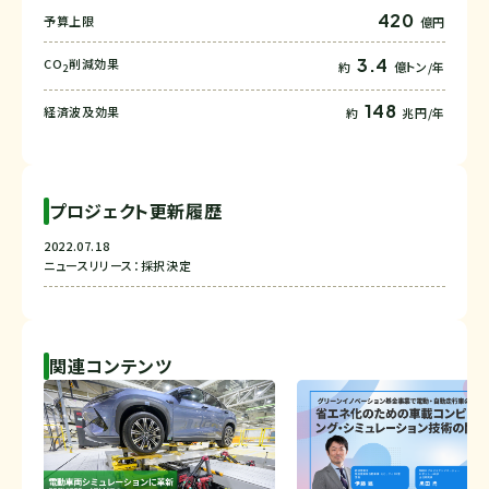
420
予算上限
億円
3.4
CO
削減効果
約
億トン/年
2
148
経済波及効果
約
兆円/年
プロジェクト更新履歴
2022.07.18
ニュースリリース：採択決定
関連コンテンツ