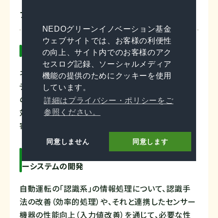
プロジェクトの特徴
NEDOグリーンイノベーション基金
ウェブサイトでは、お客様の利便性
自動運転のオープン型基盤ソフトウェアの開発
の向上、サイト内でのお客様のアク
セスログ記録、ソーシャルメディア
ネットワーク・クラウド側への負荷を低減するアーキ
機能の提供のためにクッキーを使用
テクチャを前提に、必要な性能（主要な走行環境で
しています。
のレベル４自動運転）を担保しつつ、ハードウェアに
詳細はプライバシー・ポリシーをご
対するソフトウェアの計算負荷を低減（70％削減に
参照ください。
寄与）するための研究開発を実施します。
同意しません
同意します
高性能かつ低消費電力を実現する自動運転センサ
ーシステムの開発
自動運転の「認識系」の情報処理について、認識手
法の改善（効率的処理）や、それと連携したセンサー
機器の性能向上（入力値改善）を通じて、必要な性