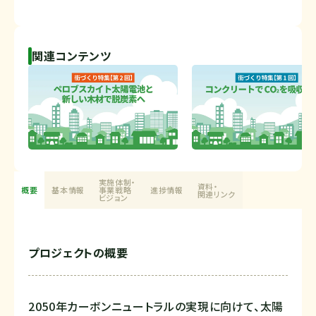
2026.02.05
ニュースリリース：採択決定
2026.01.25
関連コンテンツ
進捗情報_2025年12月時点を掲載しました
2025.09.09
ニュースリリース：採択決定
2024.09.19
ニュースリリース：採択決定
2021.12.27
実施体制・
ニュースリリース：採択決定
資料・
概要
基本情報
事業戦略
進捗情報
関連リンク
ビジョン
プロジェクトの概要
2050年カーボンニュートラルの実現に向けて、太陽