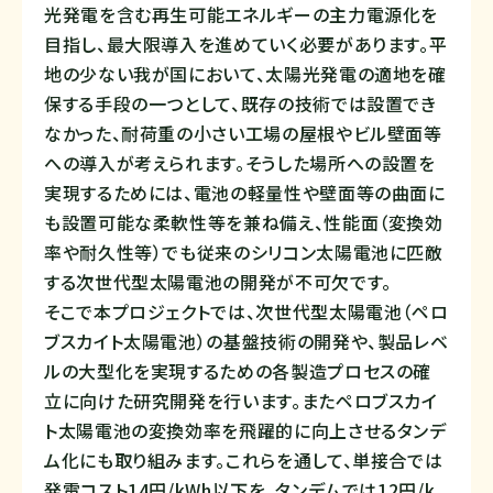
光発電を含む再生可能エネルギーの主力電源化を
目指し、最大限導入を進めていく必要があります。平
地の少ない我が国において、太陽光発電の適地を確
保する手段の一つとして、既存の技術では設置でき
なかった、耐荷重の小さい工場の屋根やビル壁面等
への導入が考えられます。そうした場所への設置を
実現するためには、電池の軽量性や壁面等の曲面に
も設置可能な柔軟性等を兼ね備え、性能面（変換効
率や耐久性等）でも従来のシリコン太陽電池に匹敵
する次世代型太陽電池の開発が不可欠です。
そこで本プロジェクトでは、次世代型太陽電池（ペロ
ブスカイト太陽電池）の基盤技術の開発や、製品レベ
ルの大型化を実現するための各製造プロセスの確
立に向けた研究開発を行います。またペロブスカイ
ト太陽電池の変換効率を飛躍的に向上させるタンデ
ム化にも取り組みます。これらを通して、単接合では
発電コスト14円/kWh以下を、タンデムでは12円/k